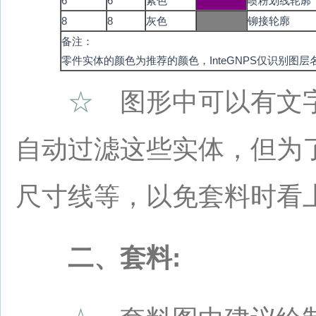
6
6
紫色
喷粉划线轮廓
8
8
灰色
铆接轮廓
备注：
零件实体的颜色为推荐的颜色，InteGNPS仅识别
☆
图形中可以有文字
自动过滤这些实体，但为
尺寸线等，以免套料时看
二、套料: