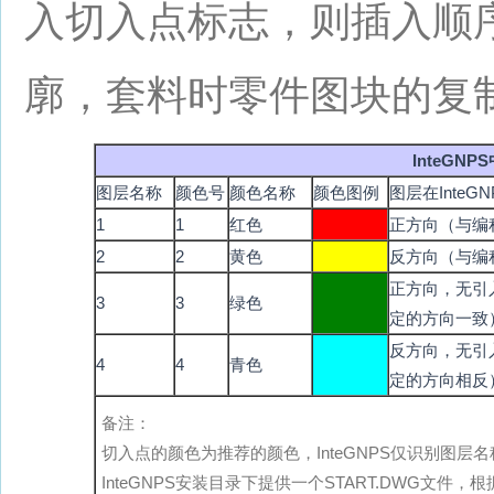
入切入点标志，则插入顺
廓，套料时零件图块的复
InteGN
图层名称
颜色号
颜色名称
颜色图例
图层在Inte
1
1
红色
正方向（与编
2
2
黄色
反方向（与编
正方向，无引
3
3
绿色
定的方向一致
反方向，无引
4
4
青色
定的方向相反
备注：
切入点的颜色为推荐的颜色，InteGNPS仅识别图
InteGNPS安装目录下提供一个START.DWG文