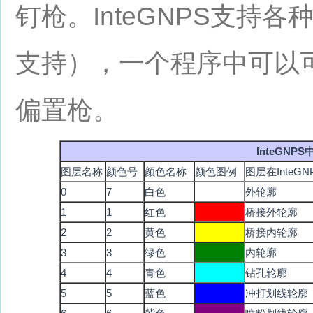
钉枪。InteGNPS支持
支持），一个程序中可以
偏置枪。
InteGN
图层名称
颜色号
颜色名称
颜色图例
图层在InteG
0
7
白色
外轮廓
1
1
红色
桥接外轮廓
2
2
黄色
桥接内轮廓
3
3
绿色
内轮廓
4
4
青色
钻孔轮廓
5
5
蓝色
冲打划线轮廓